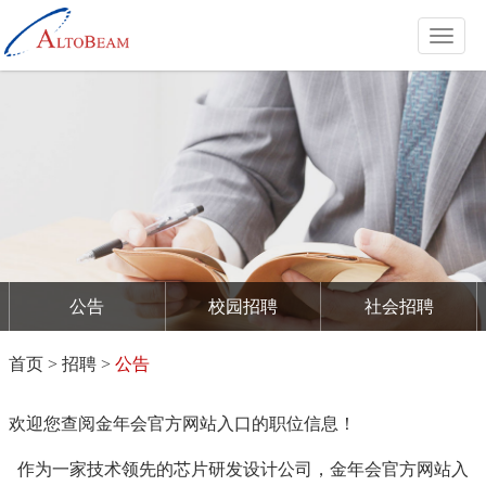
Toggl
naviga
公告
校园招聘
社会招聘
首页
>
招聘
>
公告
欢迎您查阅金年会官方网站入口的职位信息！
作为一家技术领先的芯片研发设计公司，金年会官方网站入